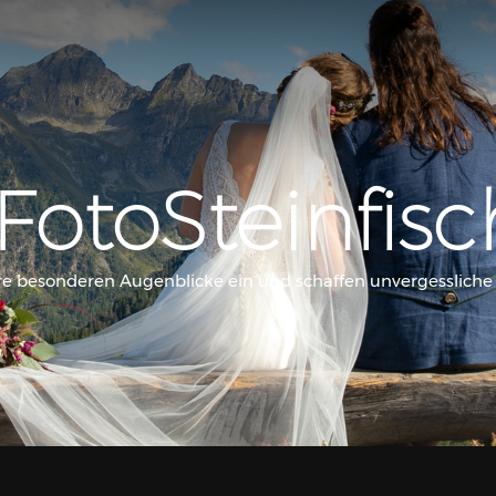
FotoSteinfisc
re besonderen Augenblicke ein und schaffen unvergesslich